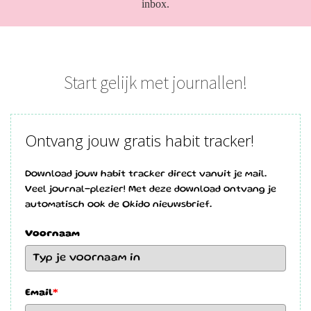
inbox.
 deze
s kan de
 niet
oneren.
Start gelijk met journallen!
eken
ische
s worden
Ontvang jouw gratis habit tracker!
kt om
em
tie te
Download jouw habit tracker direct vanuit je mail.
elen over
Veel journal-plezier! Met deze download ontvang je
automatisch ook de Okido nieuwsbrief.
drag van
zoeker op
Voornaam
site.
ng
ingcookies
Email
*
 gebruikt