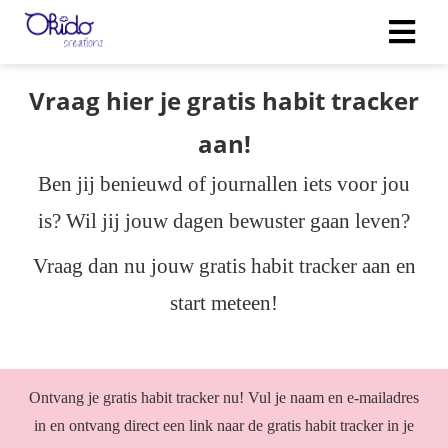
Vraag hier je gratis habit tracker
gen
aan!
 policy
Ben jij benieuwd of journallen iets voor jou
is? Wil jij jouw dagen bewuster gaan leven?
neel
Vraag dan nu jouw gratis habit tracker aan en
onele
 zijn
start meteen!
kelijk om
bsite te
ken. Ze
 gebruikt
Ontvang je gratis habit tracker nu! Vul je naam en e-mailadres
in en ontvang direct een link naar de gratis habit tracker in je
uncties en