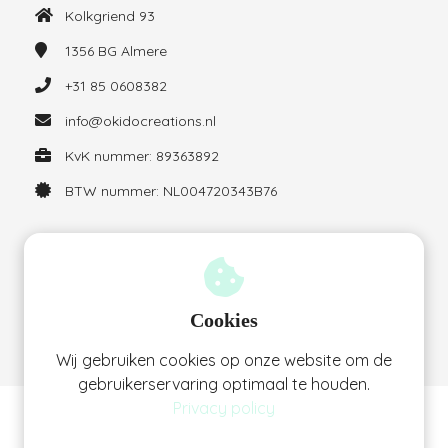
Kolkgriend 93
1356 BG
Almere
+31 85 0608382
info@okidocreations.nl
KvK nummer: 89363892
BTW nummer: NL004720343B76
Habittracker gebruiken: tips en voorbeelden voor drukke
moeders
Cookies
01 juli 2026
Wij gebruiken cookies op onze website om de
gebruikerservaring optimaal te houden.
Privacy policy
© Bedrijfsnaam