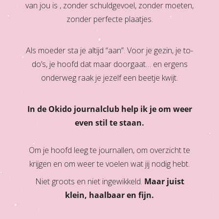
van jou is , zonder schuldgevoel, zonder moeten,
oekers te
zonder perfecte plaatjes.
 op de
e. Hierdoor
 website-
Als moeder sta je altijd “aan”. Voor je gezin, je to-
ren
do’s, je hoofd dat maar doorgaat… en ergens
nte
onderweg raak je jezelf een beetje kwijt.
enties
gebaseerd
 gedrag
In de Okido journalclub help ik je om weer
ze
even stil te staan.
er.
Om je hoofd leeg te journallen, om overzicht te
ren
krijgen en om weer te voelen wat jij nodig hebt.
Niet groots en niet ingewikkeld.
Maar juist
klein, haalbaar en fijn.