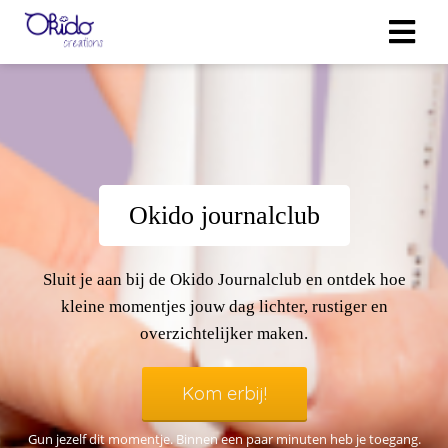
gen
 policy
Okido journalclub
neel
onele
Sluit je aan bij de Okido Journalclub en ontdek hoe
 zijn
kleine momentjes jouw dag lichter, rustiger en
kelijk om
overzichtelijker maken.
bsite te
ken. Ze
 gebruikt
Kom erbij!
uncties en
Gun jezelf dit momentje. Binnen een paar minuten heb je toegang.