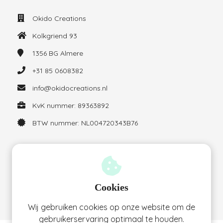
Okido Creations
Kolkgriend 93
1356 BG
Almere
+31 85 0608382
info@okidocreations.nl
KvK nummer: 89363892
BTW nummer: NL004720343B76
Habittracker gebruiken: tips en voorbeelden voor drukke
moeders
Cookies
01 juli 2026
Wij gebruiken cookies op onze website om de
gebruikerservaring optimaal te houden.