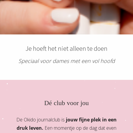
 deze
s kan de
 niet
oneren.
eken
ische
Je hoeft het niet alleen te doen
s worden
Speciaal voor dames met een vol hoofd
kt om
em
tie te
elen over
drag van
zoeker op
Dé club voor jou
site.
ng
De Okido journalclub is
jouw fijne plek in een
ingcookies
druk lev
en.
Een momentje op de dag dat even
 gebruikt